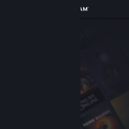
登入
商店
社群
關於
客服
變更語言
取得 Steam 行動應用程式
檢視電腦版網頁