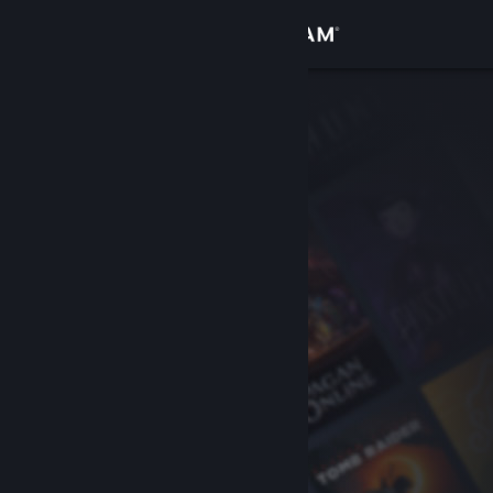
登入
商店
社群
關於
客服
變更語言
取得 Steam 行動應用程式
檢視電腦版網頁