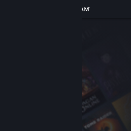
登入
商店
社群
關於
客服
變更語言
取得 Steam 行動應用程式
檢視電腦版網頁