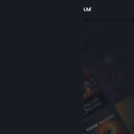
登入
商店
社群
關於
客服
變更語言
取得 Steam 行動應用程式
檢視電腦版網頁