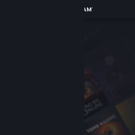
登入
商店
社群
關於
客服
變更語言
取得 Steam 行動應用程式
檢視電腦版網頁