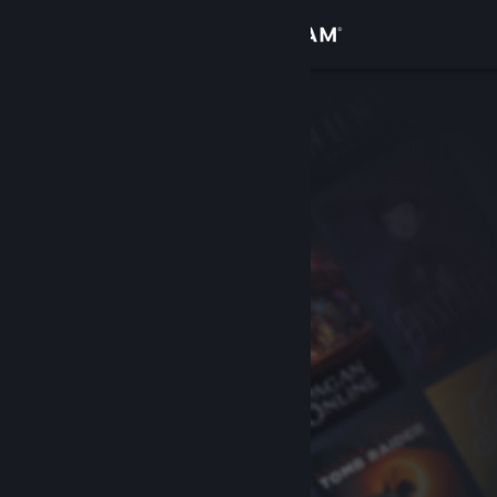
登入
商店
社群
關於
客服
變更語言
取得 Steam 行動應用程式
檢視電腦版網頁