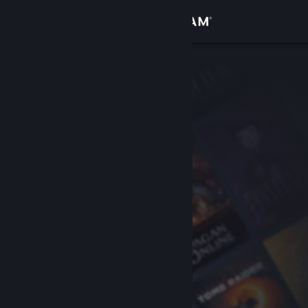
登入
商店
社群
關於
客服
變更語言
取得 Steam 行動應用程式
檢視電腦版網頁