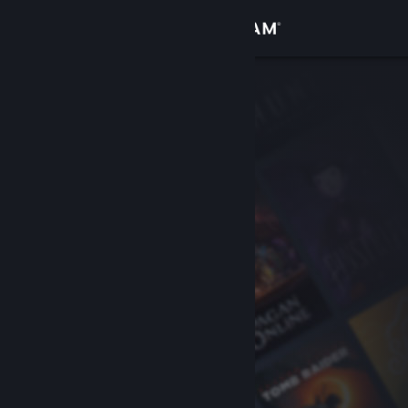
登入
商店
社群
關於
客服
變更語言
取得 Steam 行動應用程式
檢視電腦版網頁