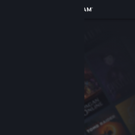
登入
商店
社群
關於
客服
變更語言
取得 Steam 行動應用程式
檢視電腦版網頁