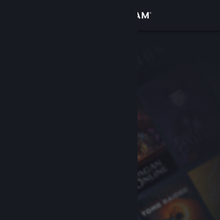
登入
商店
社群
關於
客服
變更語言
取得 Steam 行動應用程式
檢視電腦版網頁