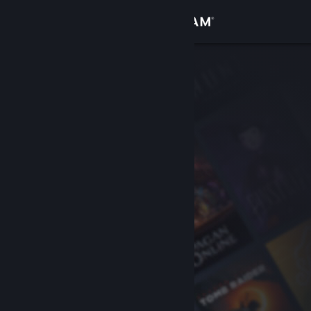
登入
商店
社群
關於
客服
變更語言
取得 Steam 行動應用程式
檢視電腦版網頁