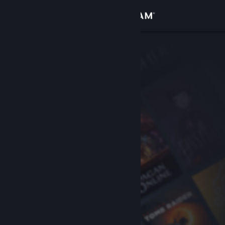
登入
商店
社群
關於
客服
變更語言
取得 Steam 行動應用程式
檢視電腦版網頁