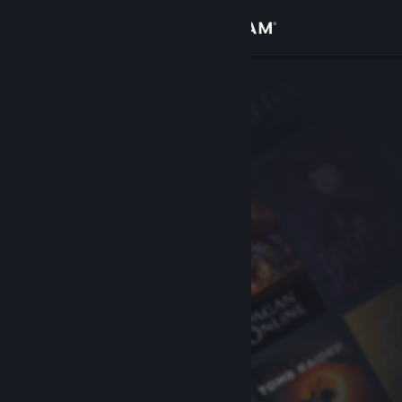
登入
商店
社群
關於
客服
變更語言
取得 Steam 行動應用程式
檢視電腦版網頁