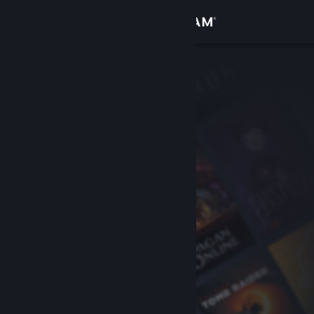
登入
商店
社群
關於
客服
變更語言
取得 Steam 行動應用程式
檢視電腦版網頁