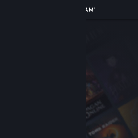
登入
商店
社群
關於
客服
變更語言
取得 Steam 行動應用程式
檢視電腦版網頁