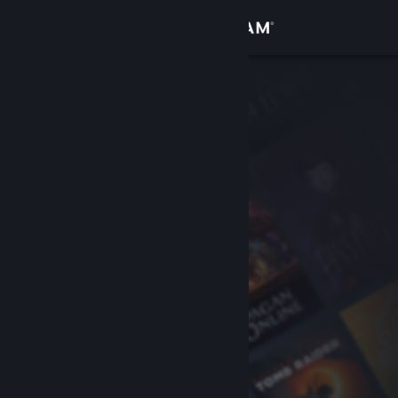
登入
商店
社群
關於
客服
變更語言
取得 Steam 行動應用程式
檢視電腦版網頁