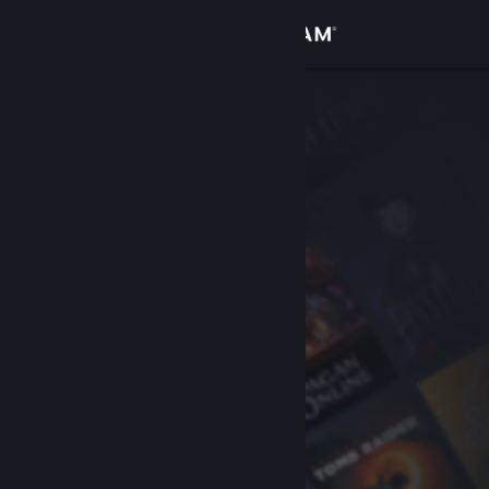
登入
商店
社群
關於
客服
變更語言
取得 Steam 行動應用程式
檢視電腦版網頁