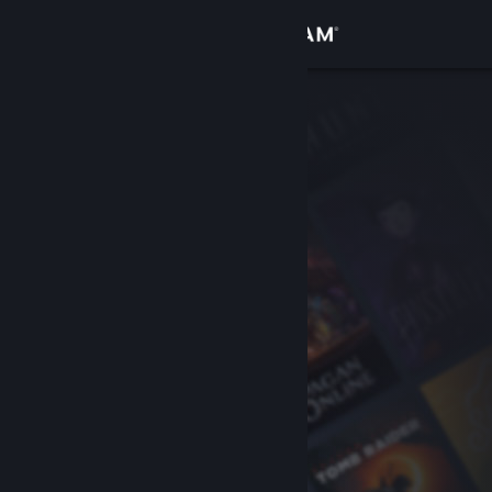
登入
商店
社群
關於
客服
變更語言
取得 Steam 行動應用程式
檢視電腦版網頁