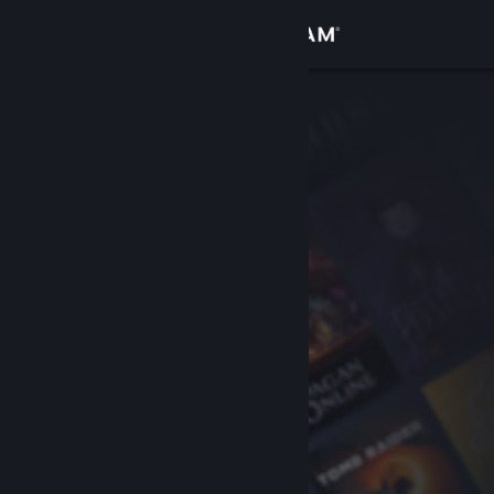
登入
商店
社群
關於
客服
變更語言
取得 Steam 行動應用程式
檢視電腦版網頁