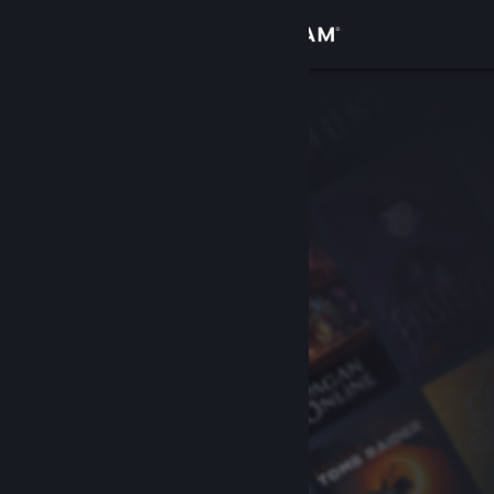
登入
商店
社群
關於
客服
變更語言
取得 Steam 行動應用程式
檢視電腦版網頁