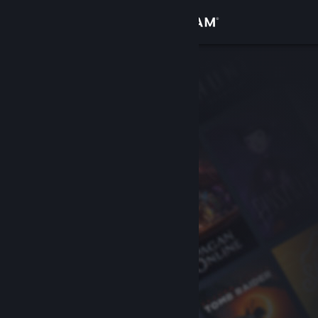
登入
商店
社群
關於
客服
變更語言
取得 Steam 行動應用程式
檢視電腦版網頁