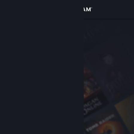
登入
商店
社群
關於
客服
變更語言
取得 Steam 行動應用程式
檢視電腦版網頁