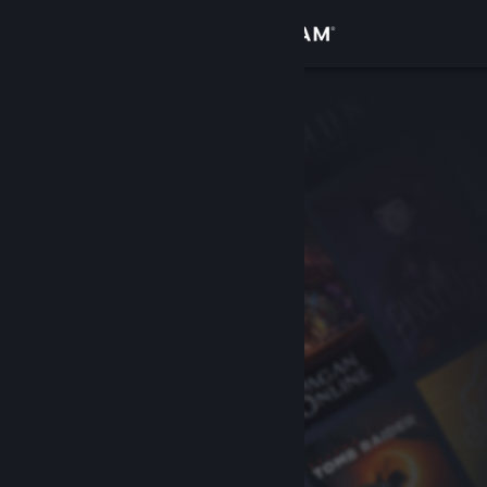
登入
商店
社群
關於
客服
變更語言
取得 Steam 行動應用程式
檢視電腦版網頁