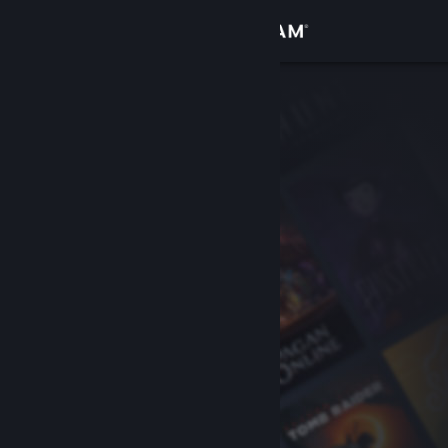
登入
商店
社群
關於
客服
變更語言
取得 Steam 行動應用程式
檢視電腦版網頁