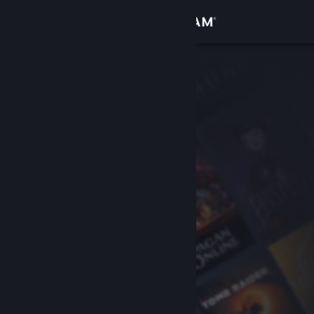
登入
商店
社群
關於
客服
變更語言
取得 Steam 行動應用程式
檢視電腦版網頁