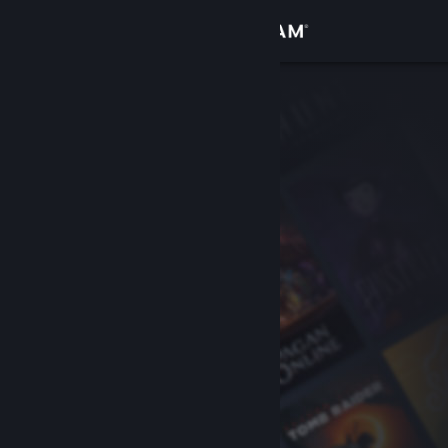
登入
商店
社群
關於
客服
變更語言
取得 Steam 行動應用程式
檢視電腦版網頁