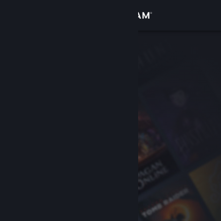
登入
商店
社群
關於
客服
變更語言
取得 Steam 行動應用程式
檢視電腦版網頁