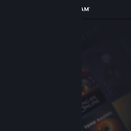
登入
商店
社群
關於
客服
變更語言
取得 Steam 行動應用程式
檢視電腦版網頁