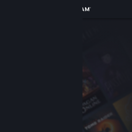
登入
商店
社群
關於
客服
變更語言
取得 Steam 行動應用程式
檢視電腦版網頁