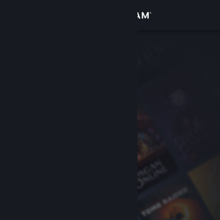
登入
商店
社群
關於
客服
變更語言
取得 Steam 行動應用程式
檢視電腦版網頁