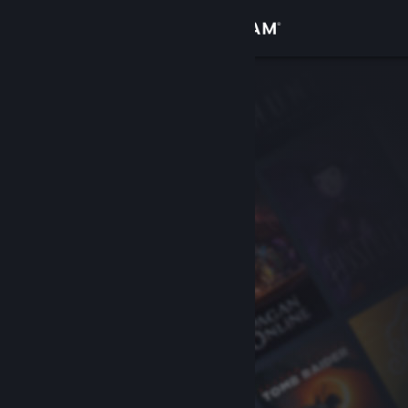
登入
商店
社群
關於
客服
變更語言
取得 Steam 行動應用程式
檢視電腦版網頁