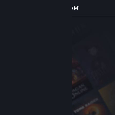
登入
商店
社群
關於
客服
變更語言
取得 Steam 行動應用程式
檢視電腦版網頁