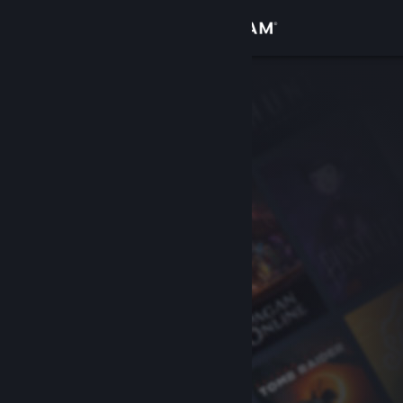
登入
商店
社群
關於
客服
變更語言
取得 Steam 行動應用程式
檢視電腦版網頁