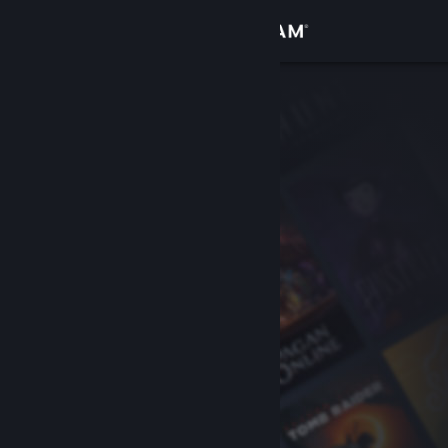
登入
商店
社群
關於
客服
變更語言
取得 Steam 行動應用程式
檢視電腦版網頁