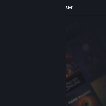
登入
商店
社群
關於
客服
變更語言
取得 Steam 行動應用程式
檢視電腦版網頁