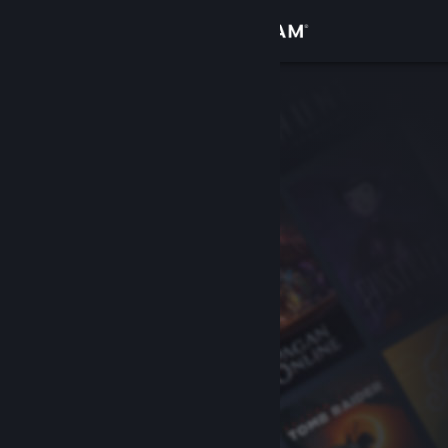
登入
商店
社群
關於
客服
變更語言
取得 Steam 行動應用程式
檢視電腦版網頁