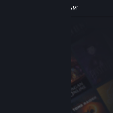
登入
商店
社群
關於
客服
變更語言
取得 Steam 行動應用程式
檢視電腦版網頁