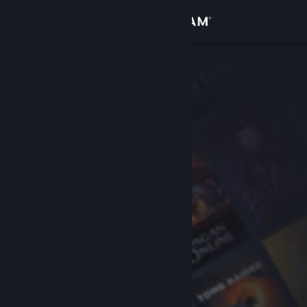
登入
商店
社群
關於
客服
變更語言
取得 Steam 行動應用程式
檢視電腦版網頁