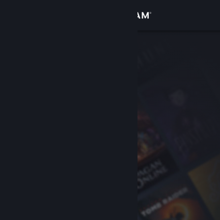
登入
商店
社群
關於
客服
變更語言
取得 Steam 行動應用程式
檢視電腦版網頁