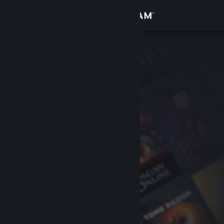
登入
商店
社群
關於
客服
變更語言
取得 Steam 行動應用程式
檢視電腦版網頁