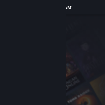
登入
商店
社群
關於
客服
變更語言
取得 Steam 行動應用程式
檢視電腦版網頁