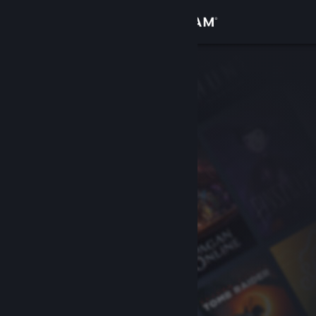
登入
商店
社群
關於
客服
變更語言
取得 Steam 行動應用程式
檢視電腦版網頁