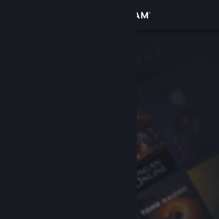
登入
商店
社群
關於
客服
變更語言
取得 Steam 行動應用程式
檢視電腦版網頁