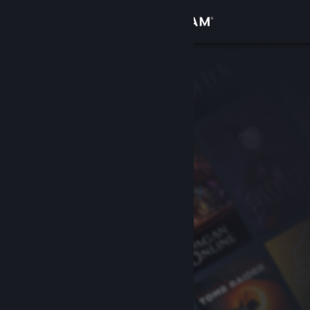
登入
商店
社群
關於
客服
變更語言
取得 Steam 行動應用程式
檢視電腦版網頁