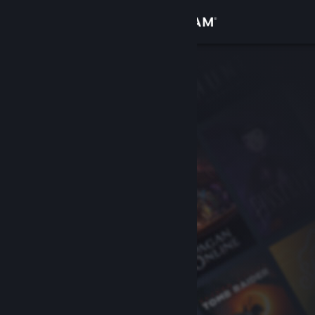
登入
商店
社群
關於
客服
變更語言
取得 Steam 行動應用程式
檢視電腦版網頁