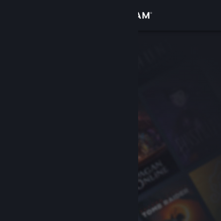
登入
商店
社群
關於
客服
變更語言
取得 Steam 行動應用程式
檢視電腦版網頁