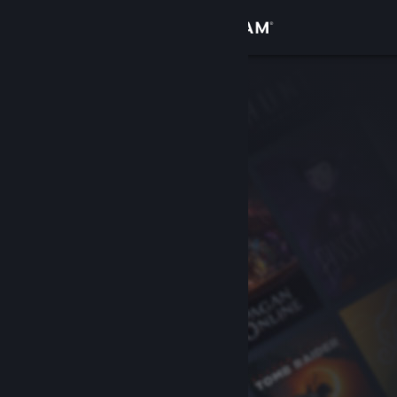
登入
商店
社群
關於
客服
變更語言
取得 Steam 行動應用程式
檢視電腦版網頁