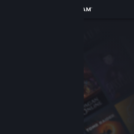
登入
商店
社群
關於
客服
變更語言
取得 Steam 行動應用程式
檢視電腦版網頁