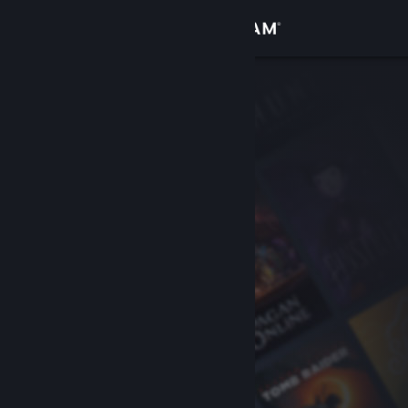
登入
商店
社群
關於
客服
變更語言
取得 Steam 行動應用程式
檢視電腦版網頁