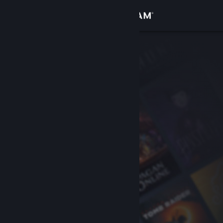
登入
商店
社群
關於
客服
變更語言
取得 Steam 行動應用程式
檢視電腦版網頁